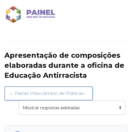
Ir para o conteúdo principal
Apresentação de composições
elaboradas durante a oficina de
Educação Antirracista
← Painel Intercâmbio de Práticas: Diálogos entre Educação, Tecnologia e Humanidade
Modo de visualização