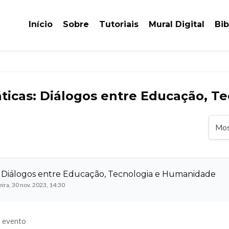
Início
Sobre
Tutoriais
Mural Digital
Bib
áticas: Diálogos entre Educação, 
Modo de visuali
s: Diálogos entre Educação, Tecnologia e Humanidade
eira, 30 nov. 2023, 14:30
o evento