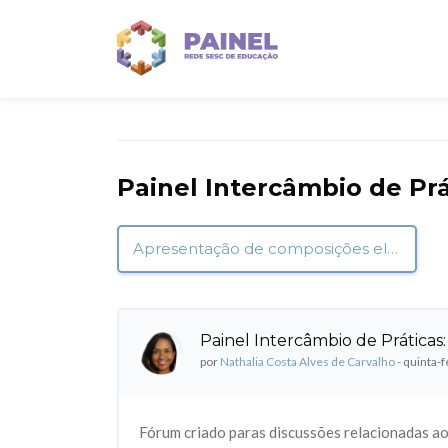
Ir para o conteúdo principal
Painel Intercâmbio de Pr
Apresentação de composições elaboradas durante a oficina de Educação Antirracista ▶︎
Painel Intercâmbio de Prática
Número de respostas: 0
por
Nathalia Costa Alves de Carvalho
-
quinta-f
Fórum criado paras discussões relacionadas a