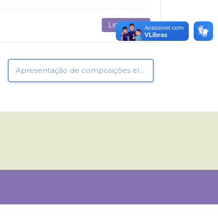
Link direto
Apresentação de composições elaboradas durante a oficina de Educação Antirracista ▶︎