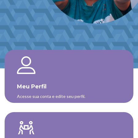
Ir para o conteúdo principal
Pular [Cocoon] Boxes
Meu Perfil
Acesse sua conta e edite seu perfil.