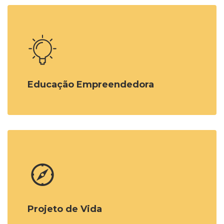
Pular [Cocoon] Boxes
Educação Empreendedora
Projeto de Vida